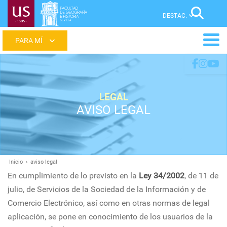
Pasar
Sear
al
contenido
Main
principal
menu
LEGAL
AVISO LEGAL
Inicio
aviso legal
Ruta
En cumplimiento de lo previsto en la
Ley 34/2002
, de 11 de
de
julio, de Servicios de la Sociedad de la Información y de
navegación
Comercio Electrónico, así como en otras normas de legal
aplicación, se pone en conocimiento de los usuarios de la