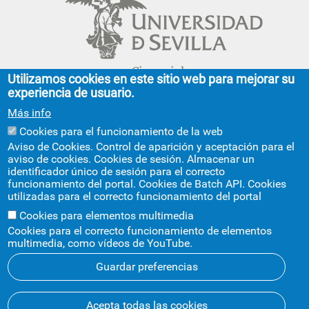
Cinco siglos
Utilizamos cookies en este sitio web para mejorar su
impulsando el
experiencia de usuario.
conocimiento
Más info
Cookies para el funcionamiento de la web
FACULTAD DE GEOGRAFÍA E HISTORIA
Aviso de Cookies. Control de aparición y aceptación para el
aviso de cookies. Cookies de sesión. Almacenar un
C/ Doña María de Padilla, s/n.
identificador único de sesión para el correcto
Sevilla 41004.
funcionamiento del portal. Cookies de Batch API. Cookies
geografiaehistoria@us.es
954 55 13 40
utilizadas para el correcto funcionamiento del portal
+info
Cookies para elementos multimedia
Cookies para el correcto funcionamiento de elementos
multimedia, como vídeos de YouTube.
Guardar preferencias
Aviso legal
Protección de datos
Cookies
Acepta todas las cookies