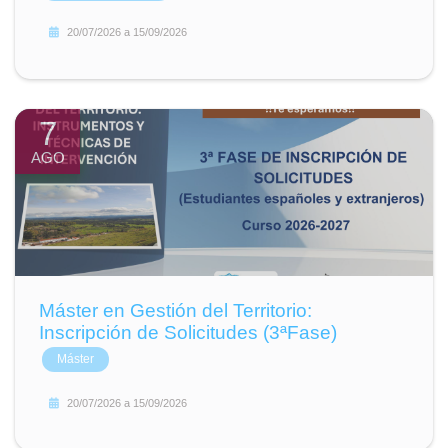
20/07/2026
a
15/09/2026
7
AGO
Máster en Gestión del Territorio:
Inscripción de Solicitudes (3ªFase)
Máster
20/07/2026
a
15/09/2026