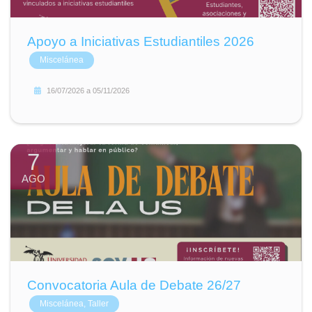
Apoyo a Iniciativas Estudiantiles 2026
Miscelánea
16/07/2026
a
05/11/2026
7
AGO
Convocatoria Aula de Debate 26/27
Miscelánea, Taller