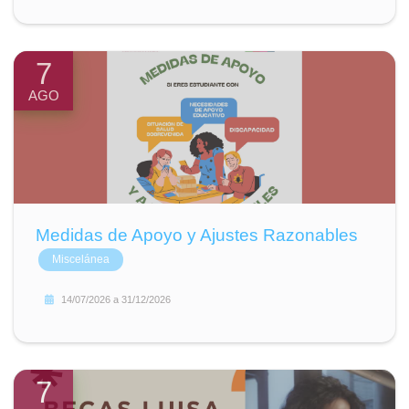
7
AGO
Medidas de Apoyo y Ajustes Razonables
Miscelánea
14/07/2026
a
31/12/2026
7