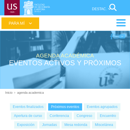
Pasar
Sear
al
contenido
Main
principal
menu
AGENDA ACADÉMICA
EVENTOS ACTIVOS Y PRÓXIMOS
Inicio
agenda academica
Ruta
de
Eventos finalizados
Próximos eventos
Eventos agrupados
navegación
Apertura de curso
Conferencia
Congreso
Encuentro
Exposición
Jornadas
Mesa redonda
Miscelánea