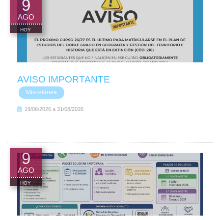
9
AGO
HOY
AVISO IMPORTANTE
Miscelánea
19/06/2026
a
31/08/2026
9
AGO
HOY