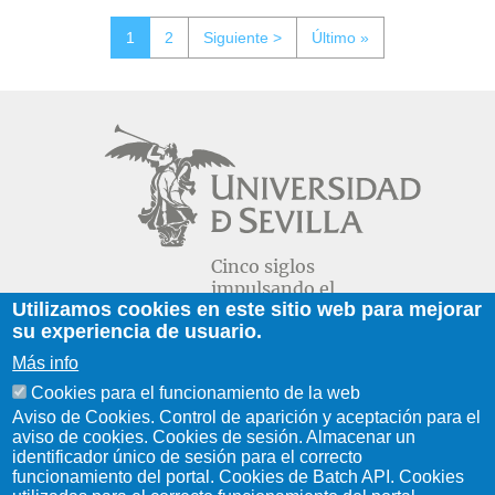
Page
Page
Siguiente
Última
1
2
Siguiente >
Último »
página
página
Paginación
Cinco siglos
impulsando el
Utilizamos cookies en este sitio web para mejorar
conocimiento
su experiencia de usuario.
Más info
FACULTAD DE GEOGRAFÍA E
Cookies para el funcionamiento de la web
HISTORIA
Aviso de Cookies. Control de aparición y aceptación para el
aviso de cookies. Cookies de sesión. Almacenar un
C/ Doña María de Padilla, s/n.
identificador único de sesión para el correcto
Sevilla 41004.
funcionamiento del portal. Cookies de Batch API. Cookies
geografiaehistoria@us.es
954 55 13 40