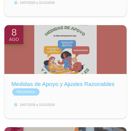
14/07/2026
a
31/12/2026
8
AGO
Medidas de Apoyo y Ajustes Razonables
Miscelánea
14/07/2026
a
31/12/2026