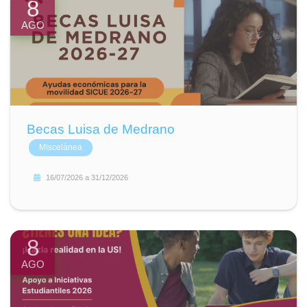
8
AGO
Becas Luisa de Medrano
Miscelánea
16/07/2026
a
31/12/2026
8
AGO