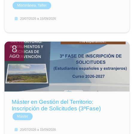
Miscelánea, Taller
20/07/2026
a
15/09/2026
8
AGO
Máster en Gestión del Territorio:
Inscripción de Solicitudes (3ªFase)
Máster
20/07/2026
a
15/09/2026