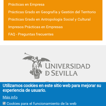
Prácticas en Empresa
Prácticas Grado en Geografía y Gestión del Territorio
Prácticas Grado en Antropología Social y Cultural
Impresos Prácticas en Empresas
FAQ - Preguntas frecuentes
Cinco siglos
Utilizamos cookies en este sitio web para mejorar su
impulsando el
experiencia de usuario.
conocimiento
Más info
Cookies para el funcionamiento de la web
FACULTAD DE GEOGRAFÍA E HISTORIA