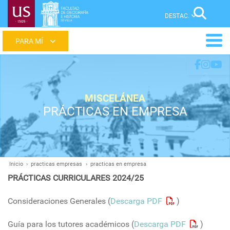
Pasar
Sear
al
contenido
Main
principal
menu
MISCELÁNEA
PRÁCTICAS EN EMPRESA
Inicio
practicas empresas
practicas en empresa
Ruta
PRÁCTICAS CURRICULARES 2024/25
de
navegación
Consideraciones Generales (
Descarga PDF
)
Guía para los tutores académicos (
Descarga PDF
)