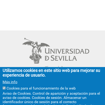
Cinco siglos
Utilizamos cookies en este sitio web para mejorar su
impulsando el
experiencia de usuario.
conocimiento
Más info
Cookies para el funcionamiento de la web
FACULTAD DE GEOGRAFÍA E HISTORIA
Aviso de Cookies. Control de aparición y aceptación para el
aviso de cookies. Cookies de sesión. Almacenar un
C/ Doña María de Padilla, s/n.
identificador único de sesión para el correcto
Sevilla 41004.