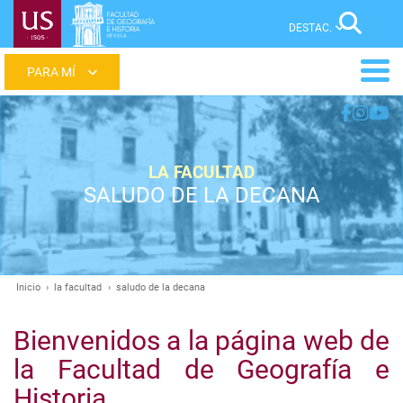
Pasar
Sear
al
contenido
Main
principal
menu
LA FACULTAD
SALUDO DE LA DECANA
Inicio
la facultad
saludo de la decana
Ruta
de
Bienvenidos a la página web de
navegación
la Facultad de Geografía e
Historia.