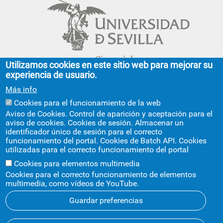
Cinco siglos
Utilizamos cookies en este sitio web para mejorar su
impulsando el
experiencia de usuario.
conocimiento
Más info
Cookies para el funcionamiento de la web
FACULTAD DE GEOGRAFÍA E HISTORIA
Aviso de Cookies. Control de aparición y aceptación para el
aviso de cookies. Cookies de sesión. Almacenar un
C/ Doña María de Padilla, s/n.
identificador único de sesión para el correcto
Sevilla 41004.
funcionamiento del portal. Cookies de Batch API. Cookies
geografiaehistoria@us.es
954 55 13 40
utilizadas para el correcto funcionamiento del portal
+info
Cookies para elementos multimedia
Cookies para el correcto funcionamiento de elementos
multimedia, como vídeos de YouTube.
Guardar preferencias
Aviso legal
Protección de datos
Cookies