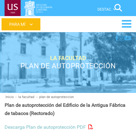
Pasar
Sear
al
contenido
Main
principal
menu
LA FACULTAD
PLAN DE AUTOPROTECCIÓN
Inicio
la facultad
plan de autoproteccion
Ruta
Plan de autoprotección del Edificio de la Antigua Fábrica
de
de tabacos (Rectorado)
navegación
Descarga Plan de autoprotección PDF