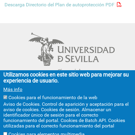
Descarga Directorio del Plan de autoprotección PDF
Cinco siglos
Utilizamos cookies en este sitio web para mejorar su
impulsando el
experiencia de usuario.
conocimiento
Más info
Cookies para el funcionamiento de la web
FACULTAD DE GEOGRAFÍA E HISTORIA
Aviso de Cookies. Control de aparición y aceptación para el
aviso de cookies. Cookies de sesión. Almacenar un
C/ Doña María de Padilla, s/n.
identificador único de sesión para el correcto
Sevilla 41004.
funcionamiento del portal. Cookies de Batch API. Cookies
geografiaehistoria@us.es
954 55 13 40
utilizadas para el correcto funcionamiento del portal
+info
Cookies para elementos multimedia