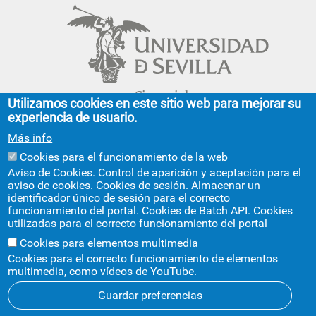
Cinco siglos
Utilizamos cookies en este sitio web para mejorar su
impulsando el
experiencia de usuario.
conocimiento
Más info
Cookies para el funcionamiento de la web
FACULTAD DE GEOGRAFÍA E HISTORIA
Aviso de Cookies. Control de aparición y aceptación para el
aviso de cookies. Cookies de sesión. Almacenar un
C/ Doña María de Padilla, s/n.
identificador único de sesión para el correcto
Sevilla 41004.
funcionamiento del portal. Cookies de Batch API. Cookies
geografiaehistoria@us.es
954 55 13 40
utilizadas para el correcto funcionamiento del portal
+info
Cookies para elementos multimedia
Cookies para el correcto funcionamiento de elementos
multimedia, como vídeos de YouTube.
Guardar preferencias