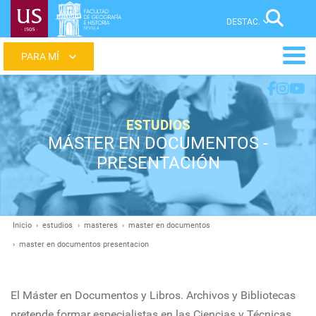
Pasar
Sear
al
contenido
Main
principal
menu
ESTUDIOS
MÁSTER EN DOCUMENTOS -
PRESENTACIÓN
Inicio
estudios
masteres
master en documentos
Ruta
master en documentos presentacion
de
navegación
El Máster en Documentos y Libros. Archivos y Bibliotecas
pretende formar especialistas en las Ciencias y Técnicas