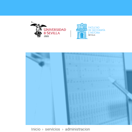
Pasar
al
contenido
principal
Inicio
servicios
administracion