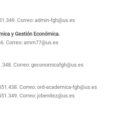
Planos del Centro
Historia Moderna
Máster en
Grado en
Instrume
Innovación Docente
Prehistoria y Arq
interven
Grado en 
Inspección Docente
51.349. Correo: admin-fgh@us.es
Máster en
Andaluz 
Programa del Equipo Decanal
Iberoame
mica y Gestión Económica.
Localización
Doble Má
.266. Correo: amm77@us.es
Estudios
(especial
Moderna 
Romanes
1.348. Correo: geconomicafgh@us.es
d’Études
Américai
Historia
Universit
551.438. Correo: ord-academica-fgh@us.es
551.349. Correo: jcbenitez@us.es