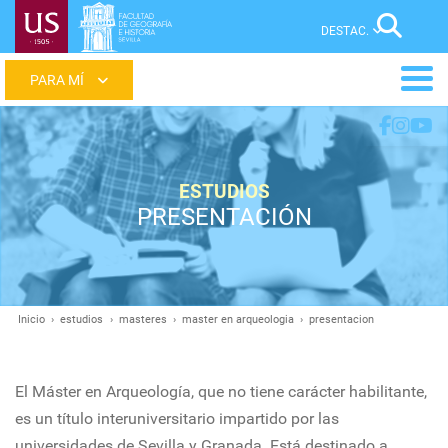
Pasar
Sear
al
contenido
Main
principal
menu
ESTUDIOS
PRESENTACIÓN
Inicio
estudios
masteres
master en arqueologia
presentacion
Ruta
de
navegación
El Máster en Arqueología, que no tiene carácter habilitante,
es un título interuniversitario impartido por las
universidades de Sevilla y Granada. Está destinado a