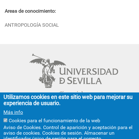
Areas de conocimiento:
ANTROPOLOGÍA SOCIAL
Cinco siglos
Utilizamos cookies en este sitio web para mejorar su
impulsando el
experiencia de usuario.
conocimiento
Más info
Cookies para el funcionamiento de la web
FACULTAD DE GEOGRAFÍA E HISTORIA
Aviso de Cookies. Control de aparición y aceptación para el
aviso de cookies. Cookies de sesión. Almacenar un
C/ Doña María de Padilla, s/n.
identificador único de sesión para el correcto