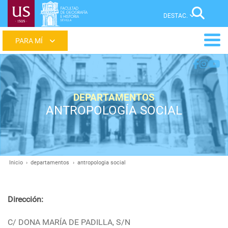
Pasar
Sear
al
contenido
Main
principal
menu
DEPARTAMENTOS
ANTROPOLOGÍA SOCIAL
Inicio
departamentos
antropologia social
Ruta
de
navegación
Dirección:
C/ DONA MARÍA DE PADILLA, S/N