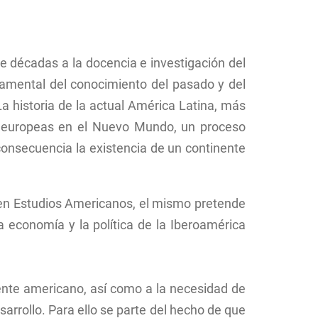
 Gestión del Territorio.
 Historia
Copistería
ntos y técnicas de
ueología
ción
Historia del Arte
 Patrimonio Artístico
e décadas a la docencia e investigación del
y su Proyección
ricana
damental del conocimiento del pasado y del
ster Internacional en
La historia de la actual América Latina, más
 Históricos Avanzados
s europeas en el Nuevo Mundo, un proceso
idad en Historia
de la US) y en Études
onsecuencia la existencia de un continente
-Espagnol: UFR
 Hispaniques et Hispano
nes (especialidad de
 Moderna, Sorbone
io en Estudios Americanos, el mismo pretende
é)
a economía y la política de la Iberoamérica
ente americano, así como a la necesidad de
arrollo. Para ello se parte del hecho de que