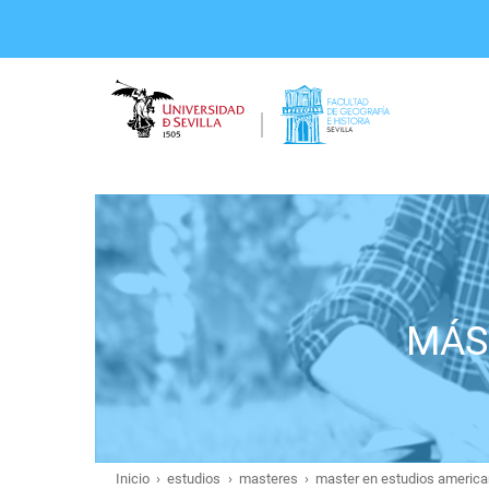
Pasar
al
contenido
principal
MÁS
Inicio
estudios
masteres
master en estudios americ