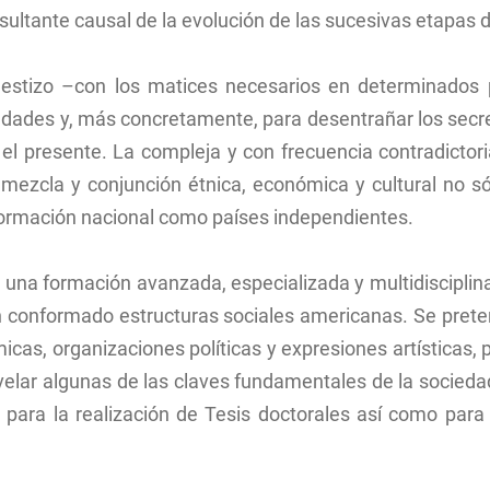
esultante causal de la evolución de las sucesivas etapas 
stizo –con los matices necesarios en determinados p
ades y, más concretamente, para desentrañar los secret
el presente. La compleja y con frecuencia contradictori
 mezcla y conjunción étnica, económica y cultural no sól
formación nacional como países independientes.
es una formación avanzada, especializada y multidisciplin
n conformado estructuras sociales americanas. Se preten
as, organizaciones políticas y expresiones artísticas,
elar algunas de las claves fundamentales de la sociedad,
l para la realización de Tesis doctorales así como para