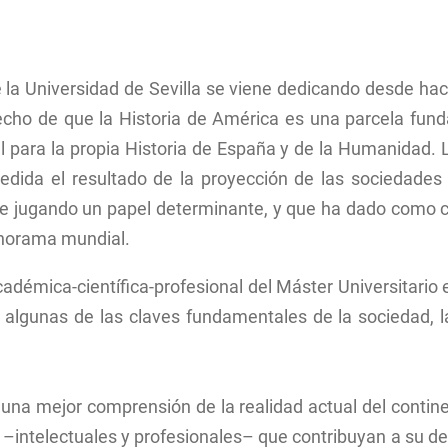
Planos del Centro
Historia Moderna
Máster en
Grado en
Instrume
Innovación Docente
Prehistoria y Arq
interven
Grado en 
Inspección Docente
Máster en
la Universidad de Sevilla se viene dedicando desde hac
Andaluz 
Programa del Equipo Decanal
Iberoame
echo de que la Historia de América es una parcela fun
Localización
Doble Má
l para la propia Historia de España y de la Humanidad. 
Estudios
dida el resultado de la proyección de las sociedade
(especial
Moderna 
gue jugando un papel determinante, y que ha dado como c
Romanes
d’Études
panorama mundial.
Américai
Historia
académica-científica-profesional del Máster Universitar
Universit
r, algunas de las claves fundamentales de la sociedad, l
na mejor comprensión de la realidad actual del contin
intelectuales y profesionales– que contribuyan a su des