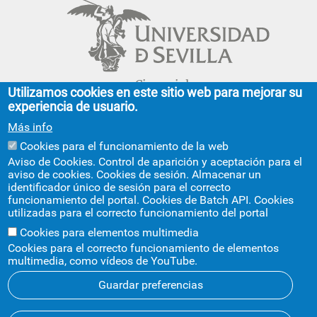
Cinco siglos
Utilizamos cookies en este sitio web para mejorar su
impulsando el
experiencia de usuario.
conocimiento
Más info
Cookies para el funcionamiento de la web
FACULTAD DE GEOGRAFÍA E HISTORIA
Aviso de Cookies. Control de aparición y aceptación para el
aviso de cookies. Cookies de sesión. Almacenar un
C/ Doña María de Padilla, s/n.
identificador único de sesión para el correcto
Sevilla 41004.
funcionamiento del portal. Cookies de Batch API. Cookies
geografiaehistoria@us.es
954 55 13 40
utilizadas para el correcto funcionamiento del portal
+info
Cookies para elementos multimedia
Cookies para el correcto funcionamiento de elementos
multimedia, como vídeos de YouTube.
Guardar preferencias
Aviso legal
Protección de datos
Cookies