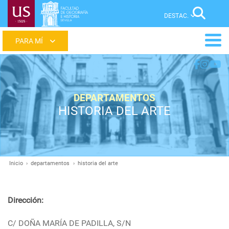
Pasar
Sear
al
contenido
Main
principal
menu
DEPARTAMENTOS
HISTORIA DEL ARTE
Inicio
departamentos
historia del arte
Ruta
de
navegación
Dirección:
C/ DOÑA MARÍA DE PADILLA, S/N