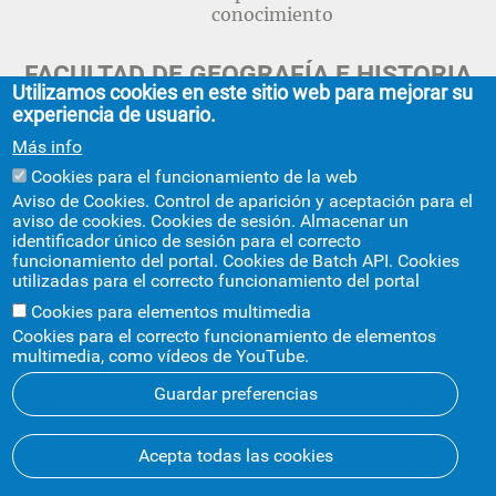
conocimiento
FACULTAD DE GEOGRAFÍA E HISTORIA
Utilizamos cookies en este sitio web para mejorar su
experiencia de usuario.
C/ Doña María de Padilla, s/n.
Sevilla 41004.
Más info
geografiaehistoria@us.es
954 55 13 40
Cookies para el funcionamiento de la web
+info
Aviso de Cookies. Control de aparición y aceptación para el
aviso de cookies. Cookies de sesión. Almacenar un
identificador único de sesión para el correcto
funcionamiento del portal. Cookies de Batch API. Cookies
utilizadas para el correcto funcionamiento del portal
Cookies para elementos multimedia
Aviso legal
Protección de datos
Cookies
Cookies para el correcto funcionamiento de elementos
multimedia, como vídeos de YouTube.
© 2024
SIC
- Universidad de Sevilla
Guardar preferencias
Acepta todas las cookies