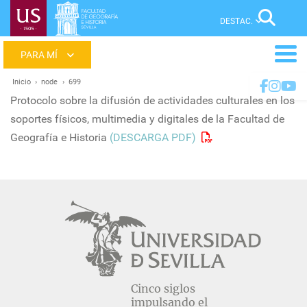
Pasar
Sear
al
contenido
Main
principal
menu
Inicio
node
699
Ruta
Protocolo sobre la difusión de actividades culturales en los
de
soportes físicos, multimedia y digitales de la Facultad de
navegación
Geografía e Historia
(DESCARGA PDF)
Cinco siglos
impulsando el