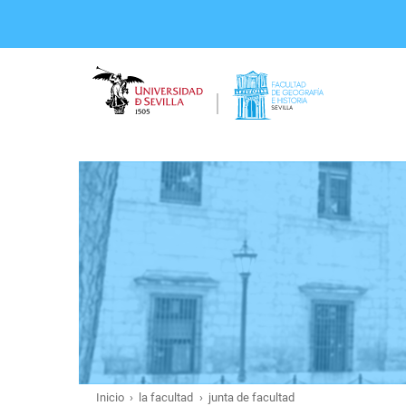
Pasar
al
contenido
principal
Inicio
la facultad
junta de facultad