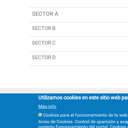
Ruta
de
SECTOR A
navegación
SECTOR B
SECTOR C
SECTOR D
Utilizamos cookies en este sitio web pa
Más info
Cookies para el funcionamiento de la web
Aviso de Cookies. Control de aparición y ace
correcto funcionamiento del portal. Cookies 