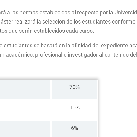
Planos del Centro
Historia Moderna
Máster en
Grado en
Instrume
Innovación Docente
Prehistoria y Arq
á a las normas establecidas al respecto por la Universid
interven
Grado en 
Inspección Docente
ster realizará la selección de los estudiantes conforme 
Máster en
Andaluz 
Programa del Equipo Decanal
ritos que serán establecidos cada curso.
Iberoame
Localización
Doble Má
 de estudiantes se basará en la afinidad del expediente a
Estudios
um académico, profesional e investigador al contenido de
(especial
Moderna 
Romanes
d’Études
Américai
Historia
mico
70%
Universit
ora
10%
afín
6%