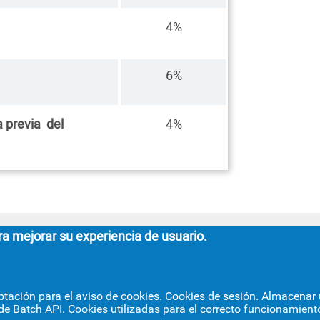
al
4%
mas
6%
 previa del
4%
ra mejorar su experiencia de usuario.
FACULTAD DE GEOGRAFÍA E HI
ptación para el aviso de cookies. Cookies de sesión. Almacenar u
de Batch API. Cookies utilizadas para el correcto funcionamiento
C/ Doña María de Padilla, s/n.