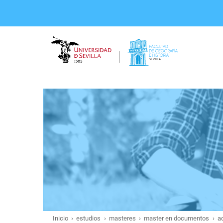
Pasar
al
contenido
principal
Inicio
estudios
masteres
master en documentos
a