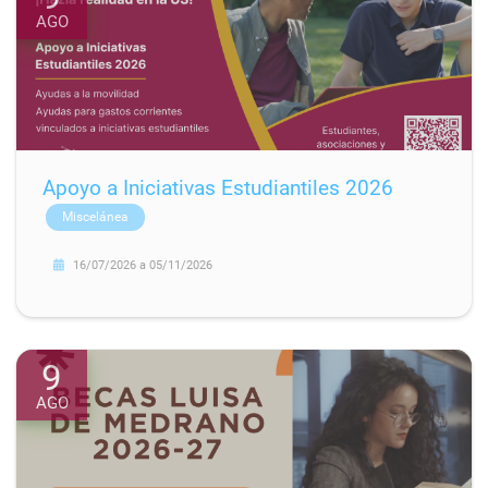
AGO
Apoyo a Iniciativas Estudiantiles 2026
Miscelánea
16/07/2026
a
05/11/2026
9
AGO