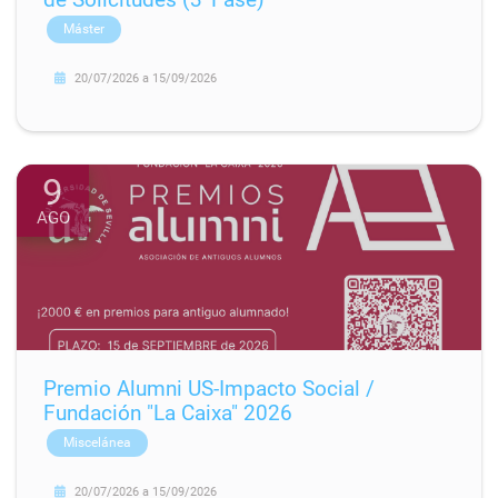
Máster
20/07/2026
a
15/09/2026
9
AGO
Premio Alumni US-Impacto Social /
Fundación "La Caixa" 2026
Miscelánea
20/07/2026
a
15/09/2026