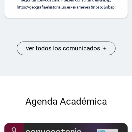
segunda convocatoria. Pueden consultarlo en&nbsp;
https://geografiaehistoria.us.es/examenes &nbsp; &nbsp;
ver todos los comunicados
+
Agenda Académica
9