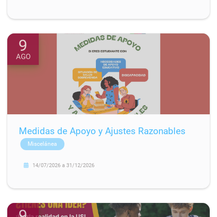
9
AGO
Medidas de Apoyo y Ajustes Razonables
Miscelánea
14/07/2026
a
31/12/2026
9