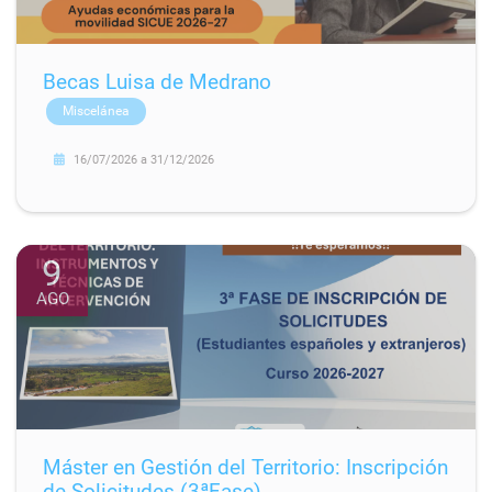
Becas Luisa de Medrano
Miscelánea
16/07/2026
a
31/12/2026
9
AGO
Máster en Gestión del Territorio: Inscripción
de Solicitudes (3ªFase)