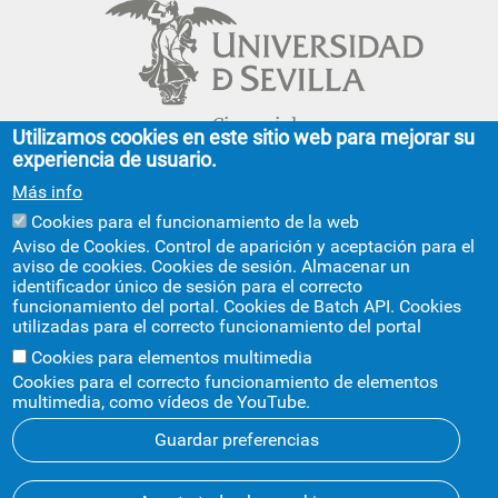
Cinco siglos
Utilizamos cookies en este sitio web para mejorar su
impulsando el
experiencia de usuario.
conocimiento
Más info
Cookies para el funcionamiento de la web
FACULTAD DE GEOGRAFÍA E HISTORIA
Aviso de Cookies. Control de aparición y aceptación para el
aviso de cookies. Cookies de sesión. Almacenar un
C/ Doña María de Padilla, s/n.
identificador único de sesión para el correcto
Sevilla 41004.
funcionamiento del portal. Cookies de Batch API. Cookies
geografiaehistoria@us.es
954 55 13 40
utilizadas para el correcto funcionamiento del portal
+info
Cookies para elementos multimedia
Cookies para el correcto funcionamiento de elementos
multimedia, como vídeos de YouTube.
Guardar preferencias
Aviso legal
Protección de datos
Cookies