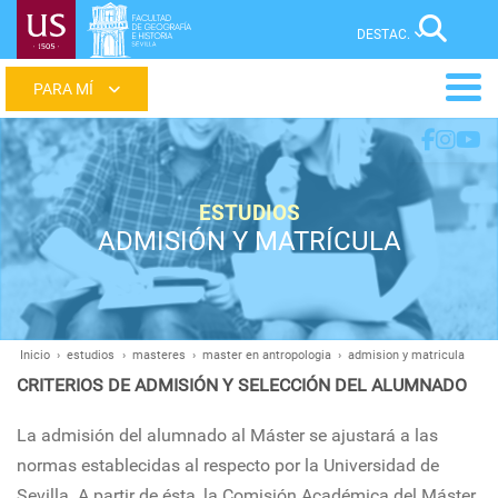
Pasar
Sear
al
contenido
Main
principal
menu
ESTUDIOS
ADMISIÓN Y MATRÍCULA
Inicio
estudios
masteres
master en antropologia
admision y matricula
Ruta
CRITERIOS DE ADMISIÓN Y SELECCIÓN DEL ALUMNADO
de
navegación
La admisión del alumnado al Máster se ajustará a las
normas establecidas al respecto por la Universidad de
Sevilla. A partir de ésta, la Comisión Académica del Máster