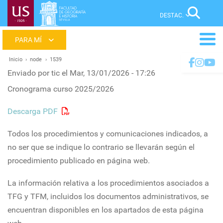
Pasar
Sear
al
contenido
Main
principal
menu
Inicio
node
1539
Ruta
Enviado por
tic
el
Mar, 13/01/2026 - 17:26
de
Cronograma curso 2025/2026
navegación
Descarga PDF
Todos los procedimientos y comunicaciones indicados, a
no ser que se indique lo contrario se llevarán según el
procedimiento publicado en página web.
La información relativa a los procedimientos asociados a
TFG y TFM, incluidos los documentos administrativos, se
encuentran disponibles en los apartados de esta página