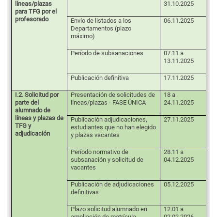
líneas/plazas
31.10.2025
para TFG por el
profesorado
Envío de listados a los
06.11.2025
Departamentos (plazo
máximo)
Período de subsanaciones
07.11 a
13.11.2025
Publicación definitiva
17.11.2025
I.2. Solicitud por
Presentación de solicitudes de
18 a
parte del
líneas/plazas - FASE ÚNICA
24.11.2025
alumnado de
líneas y plazas de
Publicación adjudicaciones,
27.11.2025
TFG y
estudiantes que no han elegido
adjudicación
y plazas vacantes
Período normativo de
28.11 a
subsanación y solicitud de
04.12.2025
vacantes
Publicación de adjudicaciones
05.12.2025
definitivas
Plazo solicitud alumnado en
12.01 a
ampliación de matrícula
02.02.2026