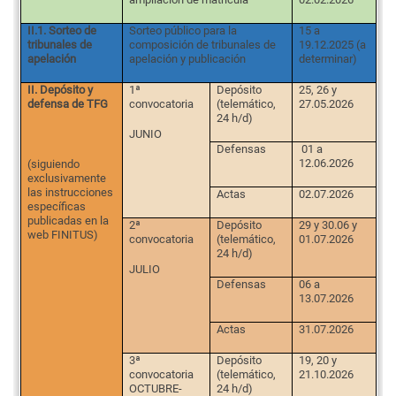
II.1. Sorteo de
Sorteo público para la
15 a
tribunales de
composición de tribunales de
19.12.2025 (a
apelación
apelación y publicación
determinar)
II. Depósito y
1ª
Depósito
25, 26 y
defensa de TFG
convocatoria
(telemático,
27.05.2026
24 h/d)
JUNIO
Defensas
01 a
12.06.2026
(siguiendo
exclusivamente
las instrucciones
Actas
02.07.2026
específicas
publicadas en la
2ª
Depósito
29 y 30.06 y
web FINITUS)
convocatoria
(telemático,
01.07.2026
24 h/d)
JULIO
Defensas
06 a
13.07.2026
Actas
31.07.2026
3ª
Depósito
19, 20 y
convocatoria
(telemático,
21.10.2026
OCTUBRE-
24 h/d)