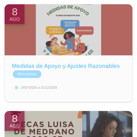
8
AGO
Medidas de Apoyo y Ajustes Razonables
Miscelánea
14/07/2026
a
31/12/2026
8
AGO