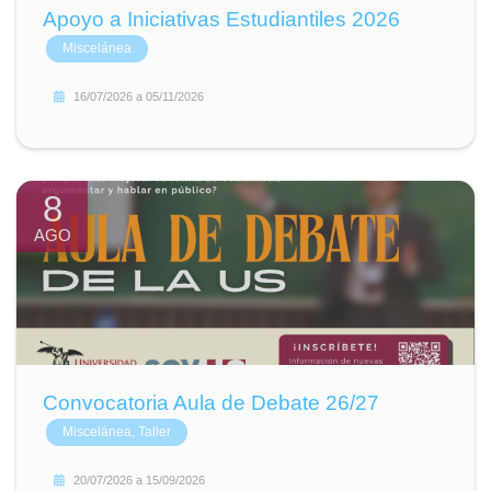
Apoyo a Iniciativas Estudiantiles 2026
Miscelánea
16/07/2026
a
05/11/2026
8
AGO
Convocatoria Aula de Debate 26/27
Miscelánea, Taller
20/07/2026
a
15/09/2026