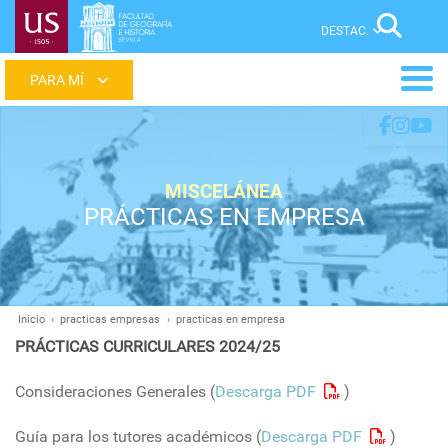
Pasar
Sear
al
contenido
Main
principal
menu
MISCELÁNEA
PRÁCTICAS EN EMPRESA
Inicio
practicas empresas
practicas en empresa
Ruta
PRÁCTICAS CURRICULARES 2024/25
de
navegación
Consideraciones Generales (
Descarga PDF
)
Guía para los tutores académicos (
Descarga PDF
)