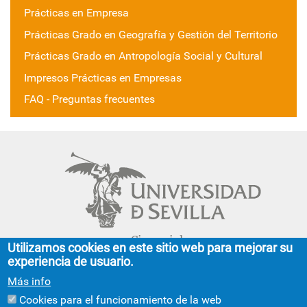
Prácticas en Empresa
Prácticas Grado en Geografía y Gestión del Territorio
Prácticas Grado en Antropología Social y Cultural
Impresos Prácticas en Empresas
FAQ - Preguntas frecuentes
Cinco siglos
Utilizamos cookies en este sitio web para mejorar su
impulsando el
experiencia de usuario.
conocimiento
Más info
Cookies para el funcionamiento de la web
FACULTAD DE GEOGRAFÍA E HISTORIA