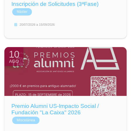
Inscripción de Solicitudes (3ªFase)
Máster
20/07/2026
a
15/09/2026
10
AGO
Premio Alumni US-Impacto Social /
Fundación "La Caixa" 2026
Miscelánea