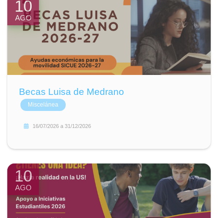
10
AGO
Becas Luisa de Medrano
Miscelánea
16/07/2026
a
31/12/2026
10
AGO