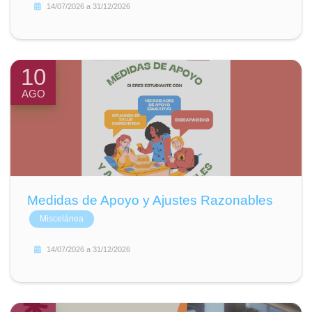
14/07/2026
a
31/12/2026
10
AGO
Medidas de Apoyo y Ajustes Razonables
Miscelánea
14/07/2026
a
31/12/2026