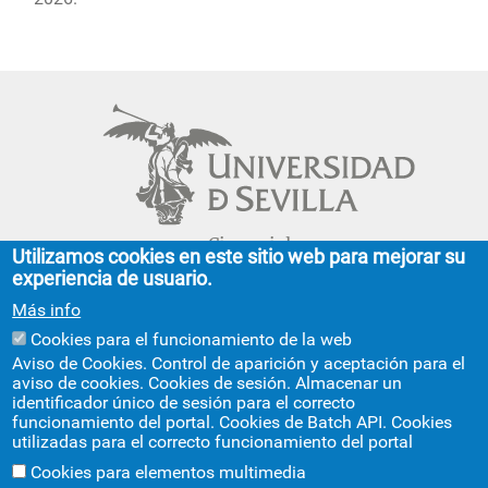
Cinco siglos
Utilizamos cookies en este sitio web para mejorar su
impulsando el
experiencia de usuario.
conocimiento
Más info
Cookies para el funcionamiento de la web
FACULTAD DE GEOGRAFÍA E HISTORIA
Aviso de Cookies. Control de aparición y aceptación para el
aviso de cookies. Cookies de sesión. Almacenar un
C/ Doña María de Padilla, s/n.
identificador único de sesión para el correcto
Sevilla 41004.
funcionamiento del portal. Cookies de Batch API. Cookies
geografiaehistoria@us.es
954 55 13 40
utilizadas para el correcto funcionamiento del portal
+info
Cookies para elementos multimedia