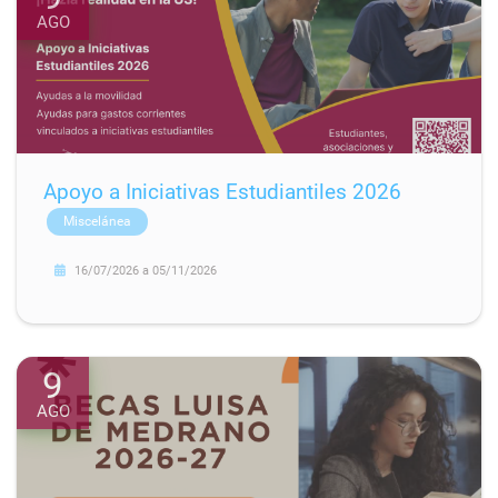
AGO
Apoyo a Iniciativas Estudiantiles 2026
Miscelánea
16/07/2026
a
05/11/2026
9
AGO