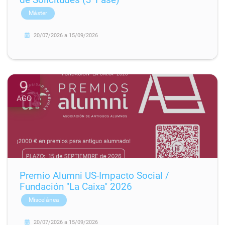
Máster
20/07/2026
a
15/09/2026
9
AGO
Premio Alumni US-Impacto Social /
Fundación "La Caixa" 2026
Miscelánea
20/07/2026
a
15/09/2026