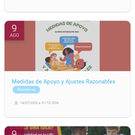
9
AGO
Medidas de Apoyo y Ajustes Razonables
Miscelánea
14/07/2026
a
31/12/2026
9