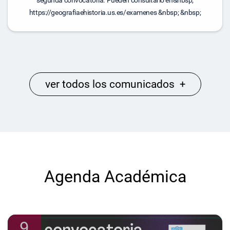
segunda convocatoria. Pueden consultarlo en&nbsp;
https://geografiaehistoria.us.es/examenes &nbsp; &nbsp;
ver todos los comunicados
+
Agenda Académica
9