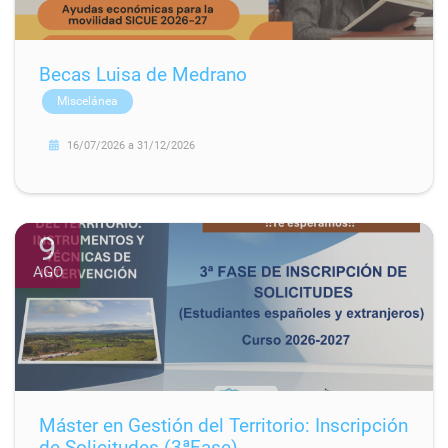
Becas Luisa de Medrano
Miscelánea
16/07/2026
a
31/12/2026
9
AGO
Máster en Gestión del Territorio: Inscripción
de Solicitudes (3ªFase)