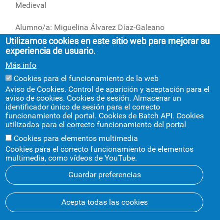
Medieval
Alumno/a: Miguelina Álvarez Díaz-Galeano
Utilizamos cookies en este sitio web para mejorar su
Tutor/a: Rogelio Altez Ortega
experiencia de usuario.
fecha: 04 de junio de 2026
Más info
Hora: 11:00 horas
Cookies para el funcionamiento de la web
Lugar: En el despacho del profesor.
Aviso de Cookies. Control de aparición y aceptación para el
aviso de cookies. Cookies de sesión. Almacenar un
Alumno/a: Mario Hidalgo Prados
identificador único de sesión para el correcto
funcionamiento del portal. Cookies de Batch API. Cookies
Tutor/a: JOSE LEONARDO RUIZ SANCHEZ
utilizadas para el correcto funcionamiento del portal
fecha: 05 de junio de 2026
Cookies para elementos multimedia
Hora: 09,30 horas
Cookies para el correcto funcionamiento de elementos
Lugar: En el Seminario I. (a espera de autorización de
multimedia, como vídeos de YouTube.
la Sra. Vicedecana, será por videoconferencia)
Guardar preferencias
Alumno/a: Raúl Martel Rodríguez
Acepta todas las cookies
Tutor/a: Plácido Fernández-Viagas Escudero
fecha: 05 de junio de 2026