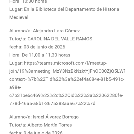
Hora: 10:30 horas
Lugar: En la Biblioteca del Departamento de Historia
Medieval
Alumno/a: Alejandro Lara Gómez
Tutor/a: CAROLINA DEL VALLE RAMOS
fecha: 08 de junio de 2026
Hora: De 11,00 a 11,30 horas
Lugar: https://teams.microsoft.com/l/meetup-
join/19%3ameeting_MzY3NzBkNzktYjFhOC00ZjQ5LWFjZ
context=%7b%22Tid%22%3a%22ef4a684e-81b5-491c-
a98e-
c7b31be6c469%22%2c%22Oid%22%3a%22062280fe-
778d-46a5-a8b1-3675383aaa67%22%7d
Alumno/a: Israel Álvarez Borrego
Tutor/a: Alberto Martín Torres
fecha: 9 de junio de 2026