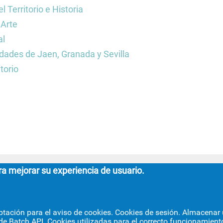
 Territorio e Historia
 Arte
al
idades de Jaen, Granada y Sevilla
torio
ra mejorar su experiencia de usuario.
FACULTAD DE GEOGRAFÍA E HI
ptación para el aviso de cookies. Cookies de sesión. Almacenar u
de Batch API. Cookies utilizadas para el correcto funcionamiento