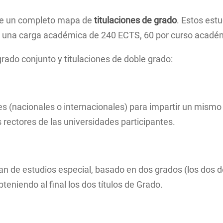
Planos del Centro
Historia Moderna
Máster en
Grado en
Instrume
Innovación Docente
Prehistoria y Arq
ece un completo mapa de
titulaciones de grado
. Estos est
interven
Grado en 
Inspección Docente
y una carga académica de 240 ECTS, 60 por curso acadé
Máster en
Andaluz 
Programa del Equipo Decanal
Iberoame
grado conjunto y titulaciones de doble grado:
Localización
Doble Má
Estudios
(especial
Moderna 
s (nacionales o internacionales) para impartir un mismo p
Romanes
d’Études
os rectores de las universidades participantes.
Américai
Historia
Universit
an de estudios especial, basado en dos grados (los dos de 
bteniendo al final los dos títulos de Grado.