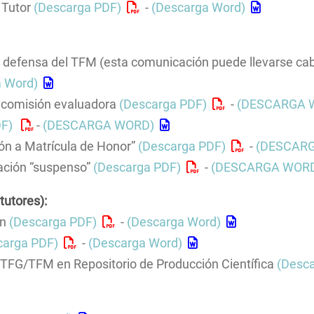
Planos del Centro
Historia Moderna
Máster en
 Tutor
(Descarga PDF)
-
(Descarga Word)
Grado en
Instrume
Innovación Docente
Prehistoria y Arq
interven
Grado en 
Inspección Docente
Máster en
 defensa del TFM (esta comunicación puede llevarse cabo
Andaluz 
Programa del Equipo Decanal
Iberoame
a Word)
Localización
Doble Má
 comisión evaluadora
(Descarga PDF)
-
(DESCARGA 
Estudios
DF)
-
(DESCARGA WORD)
(especial
Moderna 
ón a Matrícula de Honor”
(Descarga PDF)
-
(DESCAR
Romanes
d’Études
cación “suspenso”
(Descarga PDF)
-
(DESCARGA WOR
Américai
Historia
tutores):
Universit
ón
(Descarga PDF)
-
(Descarga Word)
carga PDF)
-
(Descarga Word)
e TFG/TFM en Repositorio de Producción Científica
(Desc