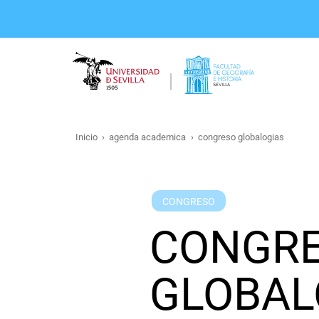
Pasar
al
contenido
principal
Inicio
agenda academica
congreso globalogias
Ruta
de
navegación
CONGRESO
CONGRE
GLOBAL