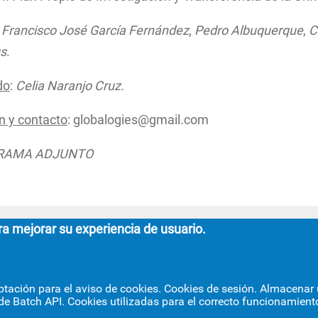
:
Francisco José García Fernández
,
Pedro Albuquerque
,
C
us
.
do
:
Celia Naranjo Cruz.
n y contacto
: globalogies@gmail.com
RAMA ADJUNTO
ra mejorar su experiencia de usuario.
FACULTAD DE GEOGRAFÍA E HI
ptación para el aviso de cookies. Cookies de sesión. Almacenar u
de Batch API. Cookies utilizadas para el correcto funcionamiento
C/ Doña María de Padilla, s/n.