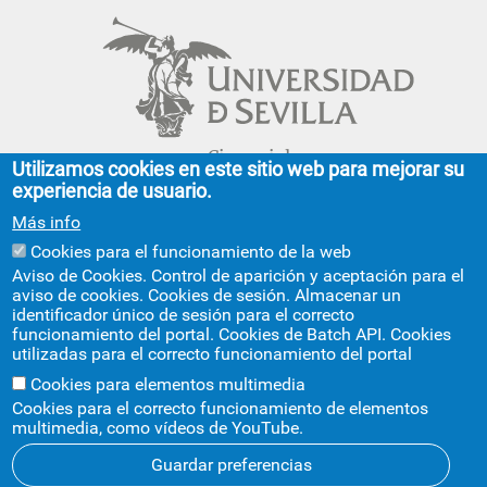
Cinco siglos
Utilizamos cookies en este sitio web para mejorar su
impulsando el
experiencia de usuario.
conocimiento
Más info
Cookies para el funcionamiento de la web
FACULTAD DE GEOGRAFÍA E HISTORIA
Aviso de Cookies. Control de aparición y aceptación para el
aviso de cookies. Cookies de sesión. Almacenar un
C/ Doña María de Padilla, s/n.
identificador único de sesión para el correcto
Sevilla 41004.
funcionamiento del portal. Cookies de Batch API. Cookies
geografiaehistoria@us.es
954 55 13 40
utilizadas para el correcto funcionamiento del portal
+info
Cookies para elementos multimedia
Cookies para el correcto funcionamiento de elementos
multimedia, como vídeos de YouTube.
Guardar preferencias