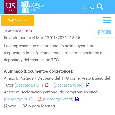
Pasar
Sear
al
contenido
Main
principal
menu
Inicio
node
1542
Ruta
Enviado por
tic
el
Mar, 13/01/2026 - 18:46
de
Los impresos que a continuación se incluyen dan
navegación
respuesta a los diferentes procedimientos asociados al
depósito y defensa de los TFG.
Alumnado (Documentos obligatorios):
Anexo I: Portada / Depósito del TFG con el Visto Bueno del
Tutor
(Descarga PDF)
-
(Descarga Word)
Anexo II: Declaración personal de compromiso ético
(Descarga PDF) -
(Descarga Word)
(Anexo III: Sólo para Máster)