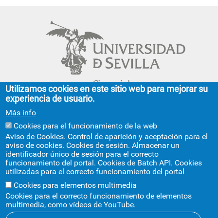
Cinco siglos
Utilizamos cookies en este sitio web para mejorar su
impulsando el
experiencia de usuario.
conocimiento
Más info
Cookies para el funcionamiento de la web
FACULTAD DE GEOGRAFÍA E HISTORIA
Aviso de Cookies. Control de aparición y aceptación para el
aviso de cookies. Cookies de sesión. Almacenar un
C/ Doña María de Padilla, s/n.
identificador único de sesión para el correcto
Sevilla 41004.
funcionamiento del portal. Cookies de Batch API. Cookies
geografiaehistoria@us.es
954 55 13 40
utilizadas para el correcto funcionamiento del portal
+info
Cookies para elementos multimedia
Cookies para el correcto funcionamiento de elementos
multimedia, como vídeos de YouTube.