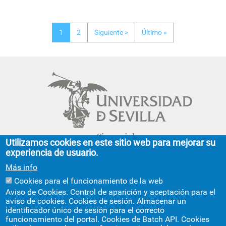
Page
Page
Siguiente
Última
1
2
Siguiente >
Último »
página
página
Paginación
Cinco siglos
Utilizamos cookies en este sitio web para mejorar su
impulsando el
experiencia de usuario.
conocimiento
Más info
Cookies para el funcionamiento de la web
FACULTAD DE GEOGRAFÍA E HISTORIA
Aviso de Cookies. Control de aparición y aceptación para el
aviso de cookies. Cookies de sesión. Almacenar un
C/ Doña María de Padilla, s/n.
identificador único de sesión para el correcto
Sevilla 41004.
funcionamiento del portal. Cookies de Batch API. Cookies
geografiaehistoria@us.es
954 55 13 40