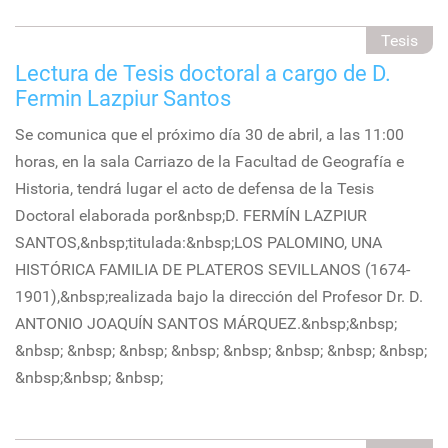
Tesis
Lectura de Tesis doctoral a cargo de D.
Fermin Lazpiur Santos
Se comunica que el próximo día 30 de abril, a las 11:00
horas, en la sala Carriazo de la Facultad de Geografía e
Historia, tendrá lugar el acto de defensa de la Tesis
Doctoral elaborada por&nbsp;D. FERMÍN LAZPIUR
SANTOS,&nbsp;titulada:&nbsp;LOS PALOMINO, UNA
HISTÓRICA FAMILIA DE PLATEROS SEVILLANOS (1674-
1901),&nbsp;realizada bajo la dirección del Profesor Dr. D.
ANTONIO JOAQUÍN SANTOS MÁRQUEZ.&nbsp;&nbsp;
&nbsp; &nbsp; &nbsp; &nbsp; &nbsp; &nbsp; &nbsp; &nbsp;
&nbsp;&nbsp; &nbsp;