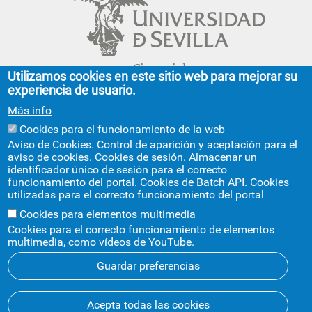
Cinco siglos
Utilizamos cookies en este sitio web para mejorar su
impulsando el
experiencia de usuario.
conocimiento
Más info
Cookies para el funcionamiento de la web
FACULTAD DE GEOGRAFÍA E HISTORIA
Aviso de Cookies. Control de aparición y aceptación para el
aviso de cookies. Cookies de sesión. Almacenar un
C/ Doña María de Padilla, s/n.
identificador único de sesión para el correcto
Sevilla 41004.
funcionamiento del portal. Cookies de Batch API. Cookies
geografiaehistoria@us.es
954 55 13 40
utilizadas para el correcto funcionamiento del portal
+info
Cookies para elementos multimedia
Cookies para el correcto funcionamiento de elementos
multimedia, como vídeos de YouTube.
Guardar preferencias
Aviso legal
Protección de datos
Cookies
Acepta todas las cookies