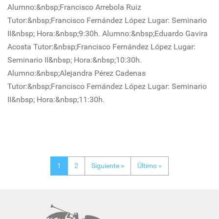
Alumno:&nbsp;Francisco Arrebola Ruiz
Tutor:&nbsp;Francisco Fernández López Lugar: Seminario
II&nbsp; Hora:&nbsp;9:30h. Alumno:&nbsp;Eduardo Gavira
Acosta Tutor:&nbsp;Francisco Fernández López Lugar:
Seminario II&nbsp; Hora:&nbsp;10:30h.
Alumno:&nbsp;Alejandra Pérez Cadenas
Tutor:&nbsp;Francisco Fernández López Lugar: Seminario
II&nbsp; Hora:&nbsp;11:30h.
Page
Page
Siguiente
Última
1
2
Siguiente >
Último »
página
página
Paginación