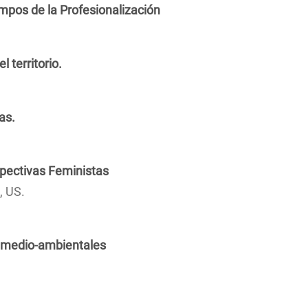
mpos de la Profesionalización
l territorio.
icas.
erspectivas Feministas
, US.
s medio-ambientales