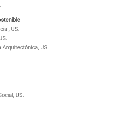
.
ostenible
ial, US.
US.
 Arquitectónica, US.
ocial, US.