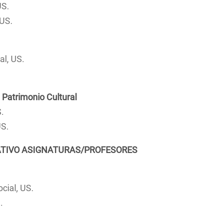
US.
 US.
l, US.
S
l Patrimonio Cultural
.
US.
TIVO ASIGNATURAS/PROFESORES
cial, US.
.