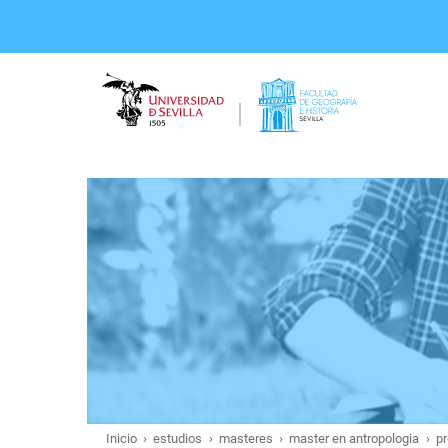
Pasar
al
contenido
principal
Inicio
estudios
masteres
master en antropologia
p